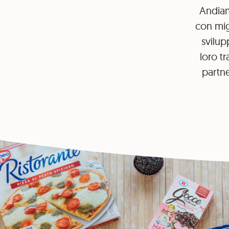
Andiam
con migl
svilu
loro t
partne