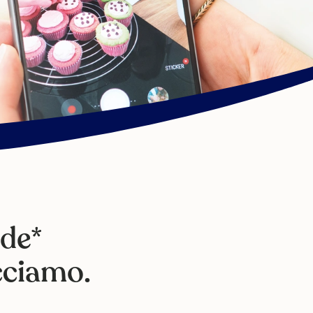
 de*
cciamo.