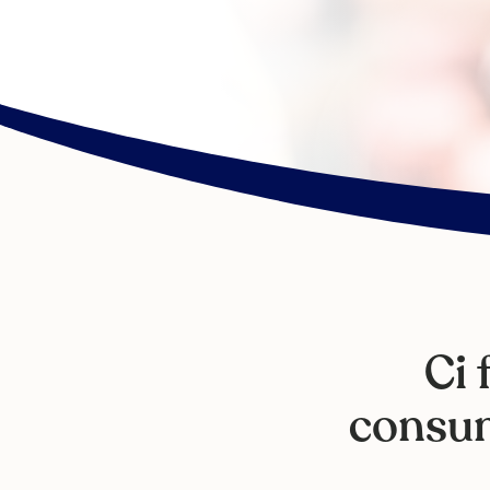
Ci 
consum