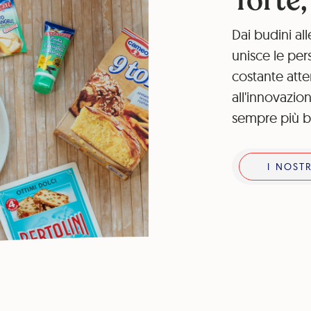
Torte,
Dai budini al
unisce le per
costante atte
all'innovazi
sempre più bu
I nostri prodotti
I NOST