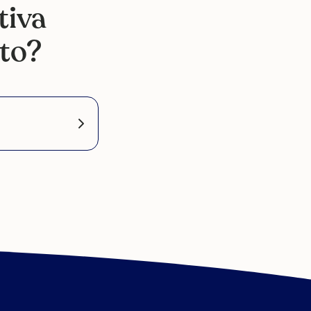
tiva
ato?