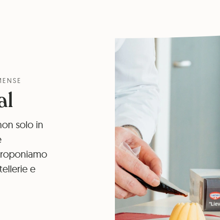
MENSE
al
non solo in
e
 proponiamo
tellerie e