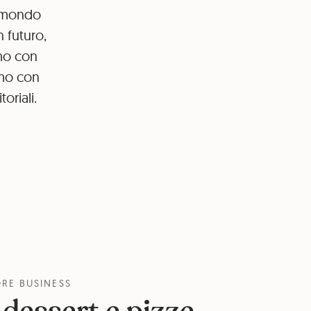
l mondo
n futuro,
mo con
amo con
oriali.
RE BUSINESS