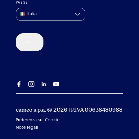
PAESE
Italia
VAI
cameo s.p.a. © 2026 | P.IVA 00638480988
Preferenza sui Cookie
Scroll 
Note legali