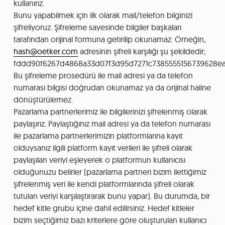
kullanırız.
Bunu yapabilmek için ilk olarak mail/telefon bilginizi
şifreliyoruz. Şifreleme sayesinde bilgiler başkaları
tarafından orijinal formuna getirilip okunamaz. Örneğin,
hash@oetker.com
adresinin şifreli karşılığı şu şekildedir;
fddd90f6267d4868a33d07f3d95d7271c7385555156739628e
Bu şifreleme prosedürü ile mail adresi ya da telefon
numarası bilgisi doğrudan okunamaz ya da orijinal haline
dönüştürülemez.
Pazarlama partnerlerimiz ile bilgilerinizi şifrelenmiş olarak
paylaşırız. Paylaştığınız mail adresi ya da telefon numarası
ile pazarlama partnerlerimizin platformlarına kayıt
olduysanız ilgili platform kayıt verileri ile şifreli olarak
paylaşılan veriyi eşleyerek o platformun kullanıcısı
olduğunuzu belirler (pazarlama partneri bizim ilettiğimiz
şifrelenmiş veri ile kendi platformlarında şifreli olarak
tutulan veriyi karşılaştırarak bunu yapar). Bu durumda, bir
hedef kitle grubu içine dahil edilirsiniz. Hedef kitleler
bizim seçtiğimiz bazı kriterlere göre oluşturulan kullanıcı