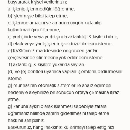
başvurarak kişisel verilerinizin;
a) işlenip işlenmediğini öğrenme,
b) işlenmişse bilgi talep etme,
c) işlenme amacını ve amacına uygun kullanılıp
kullanılmadığını öğrenme,
ç) yurtiçinde veya yurtdışında aktarıldığı 3. kişileri bilme,
d) eksik veya yanlış işlenmişse düzeltilmesini isteme,
e) KVKK’nın 7. maddesinde öngörülen şartlar
çerçevesinde silinmesini/yok edilmesini isteme,
f) aktarıldığı 3. kişilere yukarıda sayılan
(d) ve (e) bentleri uyarınca yapılan işlemlerin bildirilmesini
isteme,
g) münhasıran otomatik sistemler ile analiz edilmesi
nedeniyle aleyhinize bir sonucun ortaya çıkmasına itiraz
etme,
ğ) kanuna aykırı olarak işlenmesi sebebiyle zarara
uğramanız hâlinde zararın giderilmesini talep etme
Scroll 
hakkına sahipsiniz.
Başvurunuz, hangi hakkınızı kullanmayı talep ettiğinizi