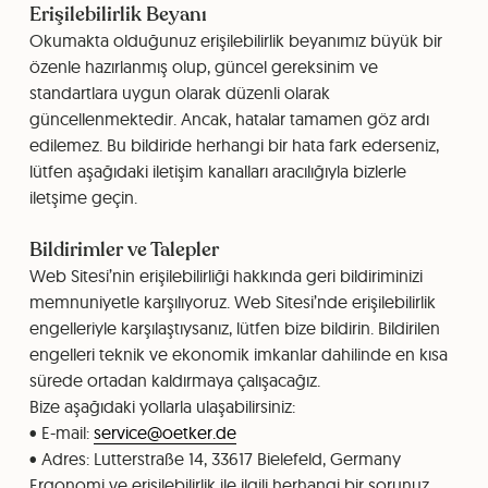
Erişilebilirlik Beyanı
Okumakta olduğunuz erişilebilirlik beyanımız büyük bir
özenle hazırlanmış olup, güncel gereksinim ve
standartlara uygun olarak düzenli olarak
güncellenmektedir. Ancak, hatalar tamamen göz ardı
edilemez. Bu bildiride herhangi bir hata fark ederseniz,
lütfen aşağıdaki iletişim kanalları aracılığıyla bizlerle
iletşime geçin.
Bildirimler ve Talepler
Web Sitesi’nin erişilebilirliği hakkında geri bildiriminizi
memnuniyetle karşılıyoruz. Web Sitesi’nde erişilebilirlik
engelleriyle karşılaştıysanız, lütfen bize bildirin. Bildirilen
engelleri teknik ve ekonomik imkanlar dahilinde en kısa
sürede ortadan kaldırmaya çalışacağız.
Bize aşağıdaki yollarla ulaşabilirsiniz:
• E-mail:
service@oetker.de
• Adres: ⁠Lutterstraße 14, ⁠33617 Bielefeld, Germany
Ergonomi ve erişilebilirlik ile ilgili herhangi bir sorunuz