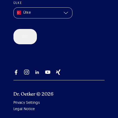
ÜLKE
Ülke
GIT
Dr. Oetker © 2026
Privacy Settings
Scroll 
Legal Notice