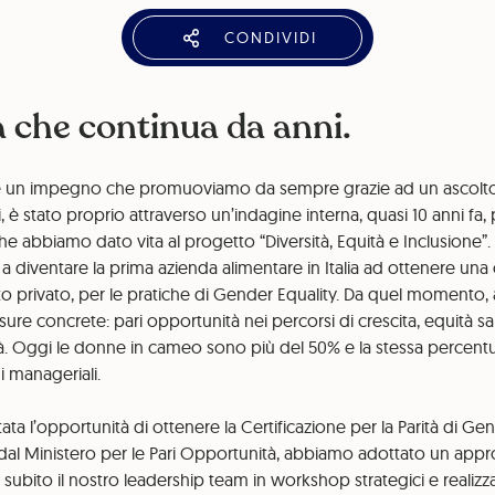
CONDIVIDI
a che continua da anni.
 è un impegno che promuoviamo da sempre grazie ad un ascolto
i, è stato proprio attraverso un’indagine interna, quasi 10 anni fa
he abbiamo dato vita al progetto “Diversità, Equità e Inclusione
 a diventare la prima azienda alimentare in Italia ad ottenere una 
ituto privato, per le pratiche di Gender Equality. Da quel moment
e concrete: pari opportunità nei percorsi di crescita, equità sala
tà. Oggi le donne in cameo sono più del 50% e la stessa percentu
i manageriali.
ta l’opportunità di ottenere la Certificazione per la Parità di G
al Ministero per le Pari Opportunità, abbiamo adottato un appro
subito il nostro leadership team in workshop strategici e reali