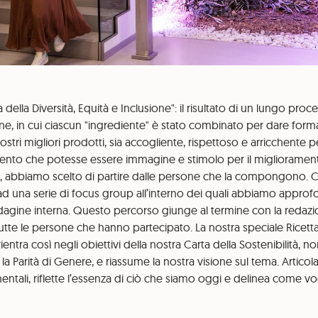
 della Diversità, Equità e Inclusione": il risultato di un lungo proc
one, in cui ciascun "ingrediente" è stato combinato per dare for
stri migliori prodotti, sia accogliente, rispettoso e arricchente pe
ento che potesse essere immagine e stimolo per il migliorament
, abbiamo scelto di partire dalle persone che la compongono. Co
ad una serie di focus group all’interno dei quali abbiamo approfon
indagine interna. Questo percorso giunge al termine con la red
tutte le persone che hanno partecipato. La nostra speciale Ricetta 
rientra così negli obiettivi della nostra Carta della Sostenibilità, 
la Parità di Genere, e riassume la nostra visione sul tema. Articola
entali, riflette l’essenza di ciò che siamo oggi e delinea come v