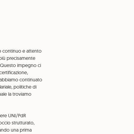
 continuo e attento
, più precisamente
”. Questo impegno ci
certificazione,
o, abbiamo continuato
riale, politiche di
ale la troviamo
enere UNI/PdR
ccio strutturato,
zzando una prima