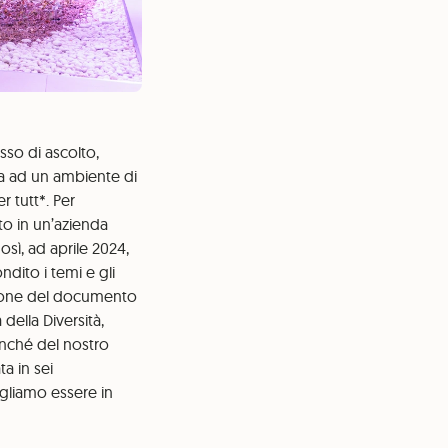
esso di ascolto,
ma ad un ambiente di
r tutt*. Per
o in un’azienda
sì, ad aprile 2024,
dito i temi e gli
azione del documento
della Diversità,
nonché del nostro
ta in sei
ogliamo essere in