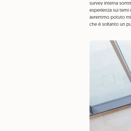
survey interna sommi
esperienza sui temi d
avremmo potuto migl
che è soltanto un pu