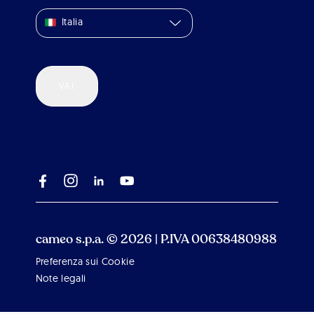
Italia
VAI
cameo s.p.a. © 2026 | P.IVA 00638480988
Preferenza sui Cookie
Scroll 
Note legali