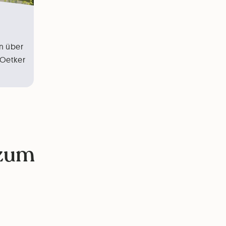
In über
 Oetker
 zum