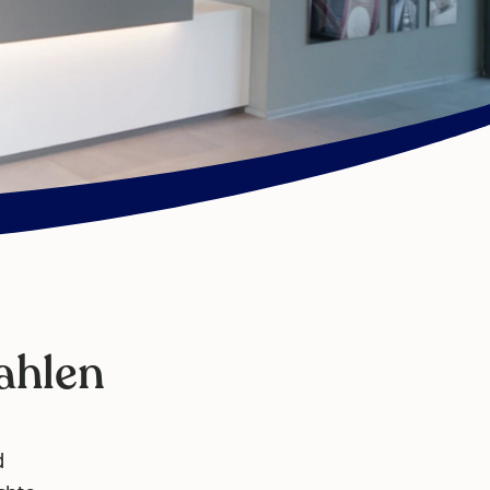
ahlen
d