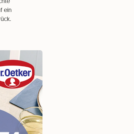
chte
f ein
rück.