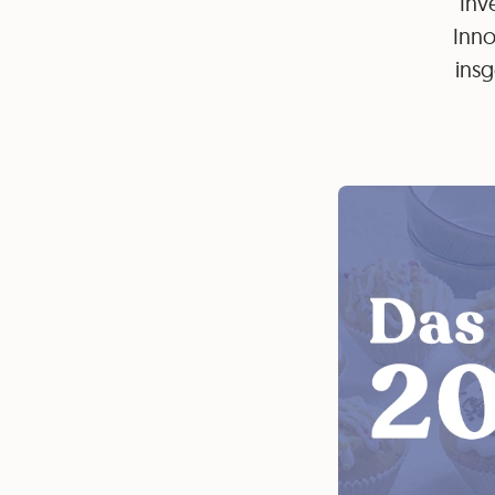
Inv
Inno
insg