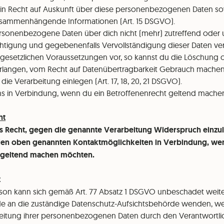
u ein Recht auf Auskunft über diese personenbezogenen Daten so
usammenhängende Informationen (Art. 15 DSGVO).
personenbezogene Daten über dich nicht (mehr) zutreffend oder u
chtigung und gegebenenfalls Vervollständigung dieser Daten verl
gesetzlichen Voraussetzungen vor, so kannst du die Löschung 
erlangen, vom Recht auf Datenübertragbarkeit Gebrauch mache
e Verarbeitung einlegen (Art. 17, 18, 20, 21 DSGVO).
 uns in Verbindung, wenn du ein Betroffenenrecht geltend mach
ht
as Recht, gegen die genannte Verarbeitung Widerspruch einzule
 den oben genannten Kontaktmöglichkeiten in Verbindung, we
 geltend machen möchten.
t
rson kann sich gemäß Art. 77 Absatz 1 DSGVO unbeschadet weit
de an die zuständige Datenschutz-Aufsichtsbehörde wenden, we
rbeitung ihrer personenbezogenen Daten durch den Verantwortlic