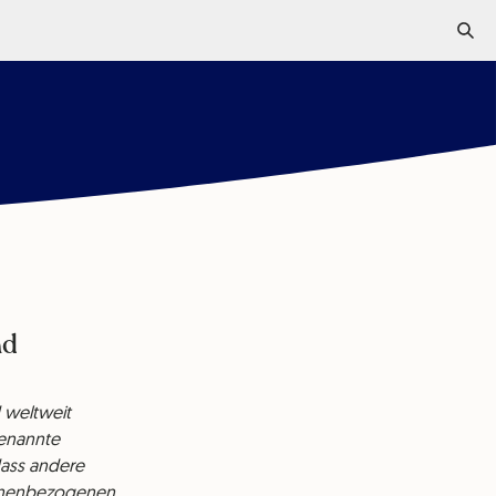
nd
 weltweit
genannte
ass andere
sonenbezogenen