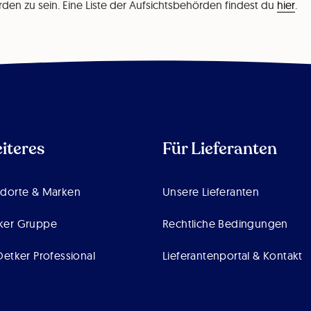
rden zu sein. Eine Liste der Aufsichtsbehörden findest du
hier
.
iteres
Für Lieferanten
ndorte & Marken
Unsere Lieferanten
ker Gruppe
Rechtliche Bedingungen
Oetker Professional
Lieferantenportal & Kontakt