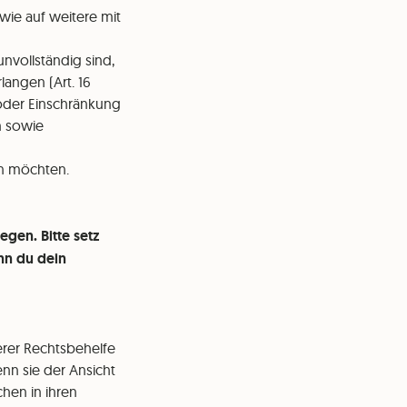
wie auf weitere mit
nvollständig sind,
angen (Art. 16
oder Einschränkung
n sowie
en möchten.
gen. Bitte setz
nn du dein
erer Rechtsbehelfe
nn sie der Ansicht
hen in ihren