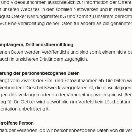
- und Videoaufnahmen ausschließlich zur Information der Öffentl
uf unseren Websites, in den sozialen Netzwerken und in Pressemi
 August Oetker Nahrungsmittel KG und somit zu unserem berechti
 DGSVO. Eine Verarbeitung deiner Daten für andere als die genannt
Empfängern, Drittlandsübermittlung
nen Daten werden veröffentlicht und sind somit einem nicht 
auch in unsicheren Drittländern zugänglich.
cherung der personenbezogenen Daten
hängt vom Zweck der Film- und Fotoaufnahmen ab. Die Daten w
verbundene Geschäftszweck weggefallen ist, die einschlägigen
en dies verlangen oder du der Verarbeitung widersprichst. Bei
ung für Dr. Oetker wird gewöhnlich im Vorfeld kein Löschdatum 
ntation unbefristet gilt.
betroffene Person
darüber verlangen, ob wir personenbezogene Daten von dir verar